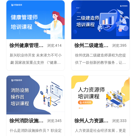
业，经 过考评后获得的一种...
与全国统一考试 ，考上之后，在
基...
徐州健康管理师
徐州二级建造师
浏览:414
浏览:395
培训
课程
新兴职业待开发 未来潜力不可小
徐州优路二级建造师课程为您提
觑 国家政策重点支持 《“健康中
供了一款创新的教学服务，让您
国2030”规划纲要》明确提出：
的学习之路更加宽广、从容。 二
至20...
级建造师报考条件 报考要求 ...
徐州消防设施操
徐州人力资源管
浏览:345
浏览:333
作员培训课程
理师培训课程
什么是消防设施操作员？ 职业定
人力资源是社会经济发展，更是