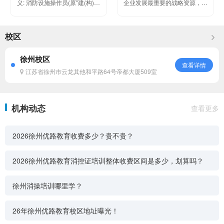
义: 消防设施操作员(原"建(构)筑
企业发展最重要的战略资源，企
物消防员")主要从事:消防控制室
业的竞争说到底就是人才的竞
值班操作和在消防技...
争。要想 在竞争激烈的市场上站
校区
稳...
徐州校区
查看详情
江苏省徐州市云龙其他和平路64号帝都大厦509室
机构动态
查看更多
2026徐州优路教育收费多少？贵不贵？
2026徐州优路教育消控证培训整体收费区间是多少，划算吗？
徐州消操培训哪里学？
26年徐州优路教育校区地址曝光！