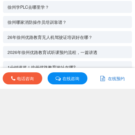
徐州学PLC去哪里学？
徐州哪家消防操作员培训靠谱？
26年徐州优路教育无人机驾驶证培训好在哪？
2026年徐州优路教育试听课预约流程，一篇讲透
1分钟速览！徐州优路教育地址在哪?
电话咨询
电话咨询
在线咨询
在线咨询
在线预约
在线预约
徐州优路教育消防设施操作员培训25年收费速览！
培训导航
其他分校
|
同类机构
|
同城机构
|
课程分类
课程分类：经济师
上课地址：undefined
开班日期：undefined
首页
>
徐州中级经济师培训课程
更新时间：2022-11-04
班级选择
首页
|
点评
|
优惠
|
课程
|
商务合作
|
客服
|
关于我们
|
知识产权维权