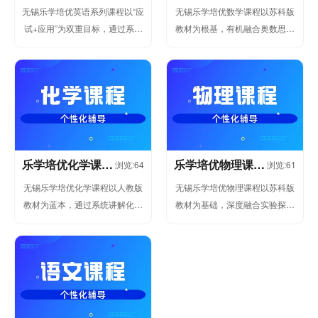
辅导
辅导
无锡乐学培优英语系列课程以“应
无锡乐学培优数学课程以苏科版
试+应用”为双重目标，通过系统
教材为根基，有机融合奥数思维
化训练听、说、读、写四大核心
训练方法，构建从课内基础到竞
能力，有...
赛提升的完整学习体系。课程注
重逻辑推...
乐学培优化学课程
乐学培优物理课程
浏览:64
浏览:61
辅导
辅导
无锡乐学培优化学课程以人教版
无锡乐学培优物理课程以苏科版
教材为蓝本，通过系统讲解化学
教材为基础，深度融合实验探究
基础概念、实验方法与实际应
与生活应用，引导学生理解物理
用，构建"观念-思维-探究-责
概念本质，构建系统知识框架，
任"四位...
全面提升...