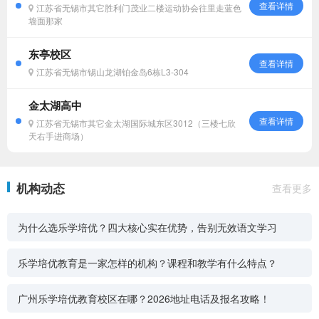
查看详情
江苏省无锡市其它胜利门茂业二楼运动协会往里走蓝色
墙面那家
东亭校区
查看详情
江苏省无锡市锡山龙湖铂金岛6栋L3-304
金太湖高中
查看详情
江苏省无锡市其它金太湖国际城东区3012（三楼七欣
天右手进商场）
机构动态
查看更多
为什么选乐学培优？四大核心实在优势，告别无效语文学习
乐学培优教育是一家怎样的机构？课程和教学有什么特点？
广州乐学培优教育校区在哪？2026地址电话及报名攻略！