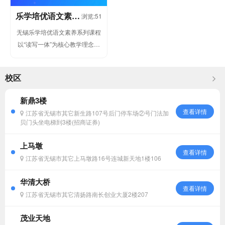
乐学培优语文素养
浏览:51
系列课程
无锡乐学培优语文素养系列课程
以“读写一体”为核心教学理念，
融合古诗文品读、现代文阅读、
写作表达与...
校区
新鼎3楼
查看详情
江苏省无锡市其它新生路107号后门停车场②号门法加
贝门头坐电梯到3楼(招商证券)
上马墩
查看详情
江苏省无锡市其它上马墩路16号连城新天地1楼106
华清大桥
查看详情
江苏省无锡市其它清扬路南长创业大厦2楼207
茂业天地