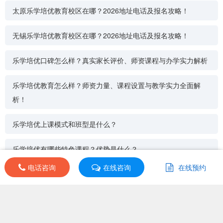
太原乐学培优教育校区在哪？2026地址电话及报名攻略！
无锡乐学培优教育校区在哪？2026地址电话及报名攻略！
乐学培优口碑怎么样？真实家长评价、师资课程与办学实力解析
乐学培优教育怎么样？师资力量、课程设置与教学实力全面解
析！
乐学培优上课模式和班型是什么？
乐学培优有哪些特色课程？优势是什么？
电话咨询
电话咨询
在线咨询
在线咨询
在线预约
在线预约
乐学培优师资水平怎么样？
培训导航
其他分校
|
同类机构
|
同城机构
|
课程分类
课程分类：高中
上课地址：undefined