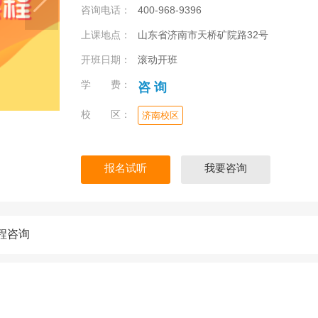
咨询电话：
400-968-9396
上课地点：
山东省济南市天桥矿院路32号
开班日期：
滚动开班
学 费：
咨 询
校 区：
济南校区
报名试听
我要咨询
程咨询