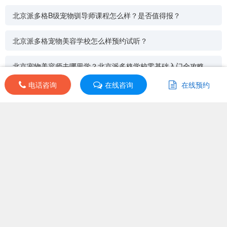
北京派多格B级宠物驯导师课程怎么样？是否值得报？
北京派多格宠物美容学校怎么样预约试听？
北京宠物美容师去哪里学？北京派多格学校零基础入门全攻略
电话咨询
电话咨询
在线咨询
在线咨询
在线预约
在线预约
北京派多格宠物美容学校在北京哪里？有几个校区？
培训导航
其他分校
|
同类机构
|
同城机构
|
课程分类
课程分类：宠物类
上课地址：undefined
开班日期：undefined
首页
>
北京派多格A级宠物美容师课程
更新时间：2026-07-01
班级选择
首页
|
点评
|
优惠
|
课程
|
商务合作
|
客服
|
关于我们
|
知识产权维权
网站地图
预约试听
上海咿呀文化传播有限公司（沪ICP备14019403号-1）