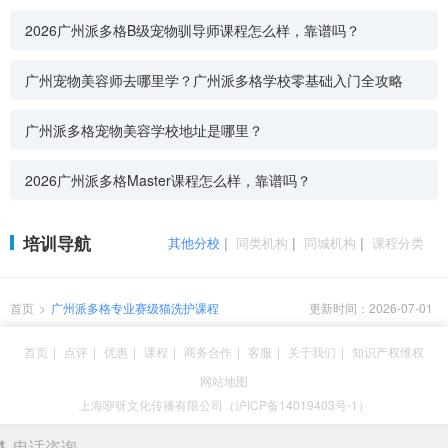
2026广州派多格B级宠物驯导师课程怎么样，靠谱吗？
广州宠物美容师去哪里学？广州派多格学校零基础入门全攻略
广州派多格宠物美容学校地址是哪里？
2026广州派多格Master课程怎么样，靠谱吗？
培训导航
其他分校
|
同类机构
|
同城机构
|
课程分类
首页
>
广州派多格专业赛级猫洗护课程
更新时间：2026-07-01
首页
|
点评
|
优惠
|
课程
|
商务合作
|
客服
|
关于我们
|
知识产权维权
网站地图
上海咿呀文化传播有限公司（沪ICP备14019403号-1）
电话咨询