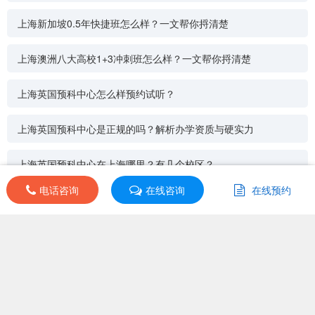
上海新加坡0.5年快捷班怎么样？一文帮你捋清楚
上海澳洲八大高校1+3冲刺班怎么样？一文帮你捋清楚
上海英国预科中心怎么样预约试听？
上海英国预科中心是正规的吗？解析办学资质与硬实力
上海英国预科中心在上海哪里？有几个校区？
电话咨询
电话咨询
在线咨询
在线咨询
在线预约
在线预约
2026上海英国预科中心学费是多少？分课程与学制详解
培训导航
其他分校
|
同类机构
|
同城机构
|
课程分类
课程分类：国际预科
上课地址：undefined
开班日期：undefined
首页
>
上海诺丁汉大学马来西亚校区定向
更新时间：2026-07-01
班
班级选择