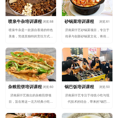
喷泉牛杂培训课程
砂锅菜培训课程
浏览:68
浏览:61
喷泉牛杂是一款源自香港的特色
济南厨仟艺砂锅菜项目，专注于
美食，凭借其独特的烹饪方式和
传承与创新砂锅菜文化，将传统
丰富的口感，迅速成为夜市小吃
砂锅烹饪技艺与现代饮食理念完
和门店摆摊经营的热门项目。济
美结合。砂锅菜作为一种独特的
南厨...
烹饪...
杂粮煎饼培训课程
锅巴饭培训课程
浏览:60
浏览:50
济南厨仟艺推出的杂粮煎饼项
济南厨仟艺专注于传统小吃与现
目，旨在将这一北方经典小吃进
代技术的结合，带来的“锅巴
行标准化、系统化培训，帮助广
饭”项目融合了大江南北的美食文
大创业者快速掌握其制作精髓并
化，将传...