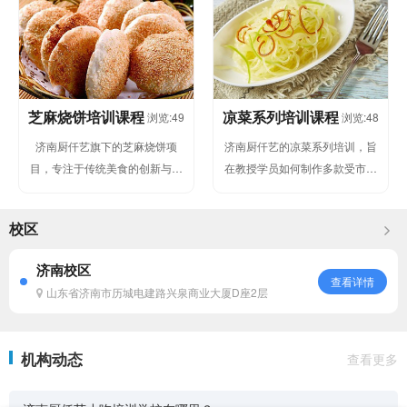
成功开...
芝麻烧饼培训课程
凉菜系列培训课程
浏览:49
浏览:48
济南厨仟艺旗下的芝麻烧饼项
济南厨仟艺的凉菜系列培训，旨
目，专注于传统美食的创新与发
在教授学员如何制作多款受市场
展。我们深入挖掘芝麻烧饼的独
欢迎的凉菜，包括但不限于糖醋
特魅力，结合现代人的口味需
莲藕、蒜泥豆角、凉拌三丝、洋
校区
求，推出...
葱木...
济南校区
查看详情
山东省济南市历城电建路兴泉商业大厦D座2层
机构动态
查看更多