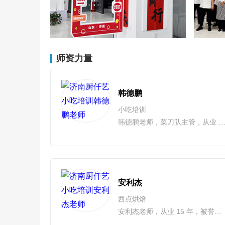
师资力量
韩德鹏
小吃培训
韩德鹏老师，菜刀队主管，从业 13 年，甄选金牌讲师，国家高级营养师，人称 “食全派掌门”。 擅长南北各类特色小吃的研发与制作，拥有酒店、连锁店、特色小吃店的全流程创业经验，从 0 到 1 
安利杰
西点烘焙
安利杰老师，从业 15 年，被誉为 “烘焙艺术家”，西点高级证书持有者。 深耕法式甜点领域，自主研发的黑森林蛋糕、浓情巧克力芝士蛋糕、冰激凌口味奶油等产品在业内广受好评。教学中，他结合自身创业经验为学...