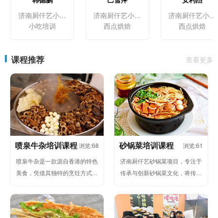
济南厨仟艺小吃培训
济南厨仟艺小吃培训
济南厨仟艺小吃培训
小吃培训
西点烘焙
西点烘焙
课程推荐
查看更多
喷泉牛杂培训课程
砂锅菜培训课程
浏览:68
浏览:61
喷泉牛杂是一款源自香港的特色
济南厨仟艺砂锅菜项目，专注于
美食，凭借其独特的烹饪方式和
传承与创新砂锅菜文化，将传统
丰富的口感，迅速成为夜市小吃
砂锅烹饪技艺与现代饮食理念完
和门店摆摊经营的热门项目。济
美结合。砂锅菜作为一种独特的
南厨...
烹饪...