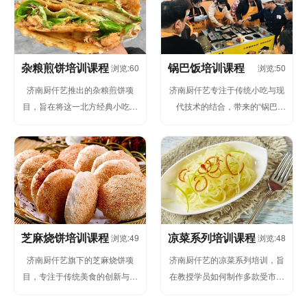
杂粮煎饼培训课程
锅巴饭培训课程
浏览:60
浏览:50
济南厨仟艺推出的杂粮煎饼项
济南厨仟艺专注于传统小吃与现
目，旨在将这一北方经典小吃进
代技术的结合，带来的“锅巴
行标准化、系统化培训，帮助广
饭”项目融合了大江南北的美食文
大创业者快速掌握其制作精髓并
化，将传...
成功开...
芝麻烧饼培训课程
凉菜系列培训课程
浏览:49
浏览:48
济南厨仟艺旗下的芝麻烧饼项
济南厨仟艺的凉菜系列培训，旨
目，专注于传统美食的创新与发
在教授学员如何制作多款受市场
展。我们深入挖掘芝麻烧饼的独
欢迎的凉菜，包括但不限于糖醋