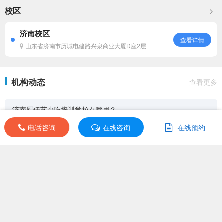
特魅力，结合现代人的口味需
莲藕、蒜泥豆角、凉拌三丝、洋
校区
求，推出...
葱木...
济南校区
查看详情
山东省济南市历城电建路兴泉商业大厦D座2层
机构动态
查看更多
济南厨仟艺小吃培训学校在哪里？
电话咨询
电话咨询
在线咨询
在线咨询
在线预约
在线预约
济南厨仟艺小吃培训简介一览
培训导航
其他分校
|
同类机构
|
同城机构
|
课程分类
课程分类：中式面点培训
上课地址：undefined
开班日期：undefined
首页
>
砂锅米线培训课程
更新时间：2026-07-02
班级选择
首页
|
点评
|
优惠
|
课程
|
商务合作
|
客服
|
关于我们
|
知识产权维权