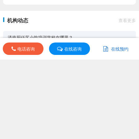
机构动态
查看更多
济南厨仟艺小吃培训学校在哪里？
电话咨询
电话咨询
在线咨询
在线咨询
在线预约
在线预约
济南厨仟艺小吃培训简介一览
培训导航
其他分校
|
同类机构
|
同城机构
|
课程分类
课程分类：小吃培训
上课地址：undefined
开班日期：undefined
首页
>
凉菜培训课程
更新时间：2026-07-02
班级选择
首页
|
点评
|
优惠
|
课程
|
商务合作
|
客服
|
关于我们
|
知识产权维权
网站地图
预约试听
上海咿呀文化传播有限公司（沪ICP备14019403号-1）