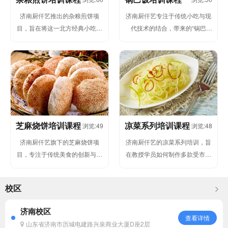
济南厨仟艺推出的杂粮煎饼项
济南厨仟艺专注于传统小吃与现
目，旨在将这一北方经典小吃进
代技术的结合，带来的“锅巴
行标准化、系统化培训，帮助广
饭”项目融合了大江南北的美食文
大创业者快速掌握其制作精髓并
化，将传...
成功开...
芝麻烧饼培训课程
凉菜系列培训课程
浏览:49
浏览:48
济南厨仟艺旗下的芝麻烧饼项
济南厨仟艺的凉菜系列培训，旨
目，专注于传统美食的创新与发
在教授学员如何制作多款受市场
展。我们深入挖掘芝麻烧饼的独
欢迎的凉菜，包括但不限于糖醋
特魅力，结合现代人的口味需
莲藕、蒜泥豆角、凉拌三丝、洋
校区
求，推出...
葱木...
济南校区
查看详情
山东省济南市历城电建路兴泉商业大厦D座2层