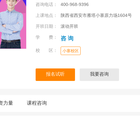
咨询电话：
400-968-9396
上课地点：
陕西省西安市雁塔小寨原力场1604号
开班日期：
滚动开班
学 费：
咨 询
校 区：
小寨校区
报名试听
我要咨询
资力量
课程咨询