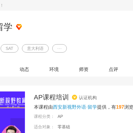
！
留学
SAT
意大利语
···
动态
环境
师资
点评
AP课程培训
认证机构
本课程由
西安新视野外语·留学
提供，有
197
浏
课程分类：
AP
适合对象：
零基础