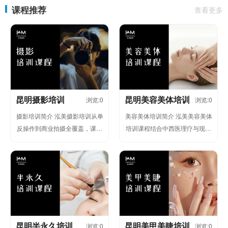
课程推荐
查看更多
昆明摄影培训
昆明美容美体培训
浏览:0
浏览:0
摄影培训简介 泓美摄影培训从单
美容美体培训简介 泓美美容美体
反操作到商业拍摄全覆盖，课程
培训课程结合中西医理疗与现代
包含人像布光产品摄影、短视频
仪器，课程涵盖皮肤管理芳香SP
剪辑等内容。”学员可...
A、产后修复等热门项目。学员
将...
昆明半永久培训
昆明美甲美睫培训
浏览:0
浏览:0