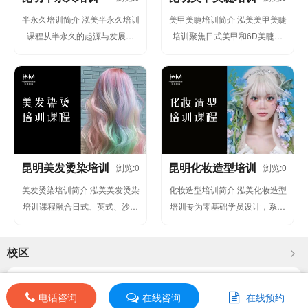
半永久培训简介 泓美半永久培训
美甲美睫培训简介 泓美美甲美睫
课程从半永久的起源与发展讲
培训聚焦日式美甲和6D美睫技
起，系统教授理论知识、工具认
术，课程包含延长甲、3D浮雕、
识与使用方法。学员将深入学习
角蛋白翘睫等爆款项目。通
面部&...
过"技...
昆明美发烫染培训
昆明化妆造型培训
浏览:0
浏览:0
美发烫染培训简介 泓美美发烫染
化妆造型培训简介 泓美化妆造型
培训课程融合日式、英式、沙宣
培训专为零基础学员设计，系统
三大剪裁体系，教授从基础剪发
培养专业化妆师涵盖日常妆、新
到潮流染烫的全套技术。学员将
娘妆、影视特效妆等全领域技
校区
学习...
术。课...
昆明泓美国际教育
查看详情
电话咨询
电话咨询
在线咨询
在线咨询
在线预约
在线预约
云南省昆明市盘龙拓东路138号拓东大厦11楼