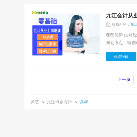
九江会计从
授权机构：
九
课程优势 由财经教授领衔的职称专业团队研发教案 难点、考点详尽规划，知识点尽在掌握 准确
圈划考点，特别适
获取报价
上一页
首页
>
九江恒企会计
>
课程