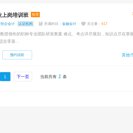
业上岗培训班
推荐
江恒企会计
认证机构
所属科目：
金融会计
关注量：
417
合零基...
其他个
预约试听
1
1
下一页
当前共有
条