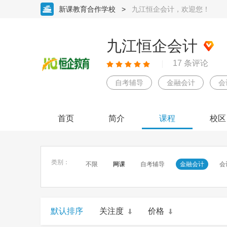
新课教育合作学校
>
九江恒企会计，欢迎您！
九江恒企会计
17 条评论
自考辅导
金融会计
会
首页
简介
课程
校区
类别：
不限
网课
自考辅导
金融会计
会
默认排序
关注度
价格