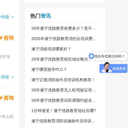
热门
资讯
班级 >
26年遂宁优路教育收费多少？贵不
贵？
￥咨询
2026年遂宁优路教育消控证培训费多
少，收费高不高？
遂宁消操培训哪家好？
现在有优惠活动吗？
怎么试听？
26年遂宁优路教育校区地址曝光！
遂宁哪里能学PLC？
班级 >
遂宁正规消防操作员培训机构推荐！
26年遂宁优路教育无人机驾驶证培训
怎么样？
￥咨询
26年遂宁优路教育试听课预约超全指
南
1分钟速览！遂宁优路教育地址在哪?
遂宁优路教育消防设施操作员培训咋
样？25年收费？