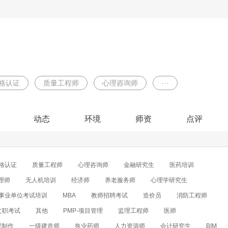
格认证
质量工程师
心理咨询师
···
动态
环境
师资
点评
格认证
质量工程师
心理咨询师
金融研究生
医药培训
理师
无人机培训
经济师
养老服务师
心理学研究生
事业单位考试培训
MBA
教师招聘考试
造价员
消防工程师
文职考试
其他
PMP-项目管理
监理工程师
医师
视制作
一级建造师
执业药师
人力资源师
会计研究生
BIM