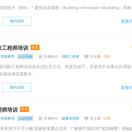
什么是建筑信息模型技术（BIM）? 建筑信息模型（Building Information Modeling）简称.
其他个
预约试听
防工程师培训
推荐
宁优路教育
认证机构
所属科目：
消防工程师
关注量：
303
级消防工程师培训适合记忆无方法、答题无技巧，还是抓不住重点且渴望
基础薄弱需要全...
其他个
预约试听
理师培训
推荐
宁优路教育
认证机构
所属科目：
健康管理师
关注量：
298
重点支持 《“健康中国2030”规划纲要》明确提出：