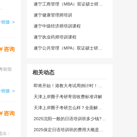
遂宁工商管理（MBA）双证硕士研究
..
生辅导班
遂宁健康管理师培训
班级 >
遂宁中级经济师培训课程
遂宁执业药师培训课程
遂宁公共管理（MPA）双证硕士研究
￥咨询
生辅导班
考前指
相关动态
即将开始！港教大考试周倒计时！海
马课堂助你稳拿A+！
班级 >
天津上岸圈子考研寄宿收费标准详解
天津上岸圈子考研怎么样？全面解析
与真实评价
￥咨询
2025沈阳一般的日语培训班多少钱?贵
不贵？
2025保定日语培训班的费用大概是多
少钱？