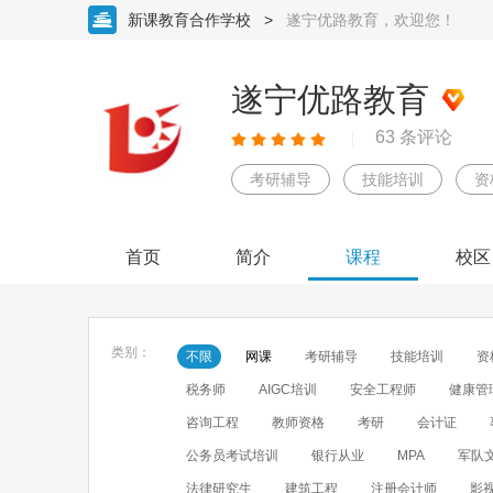
新课教育合作学校
>
遂宁优路教育，欢迎您！
遂宁优路教育
63 条评论
考研辅导
技能培训
资
首页
简介
课程
校区
类别：
不限
网课
考研辅导
技能培训
资
税务师
AIGC培训
安全工程师
健康管
咨询工程
教师资格
考研
会计证
公务员考试培训
银行从业
MPA
军队
法律研究生
建筑工程
注册会计师
影