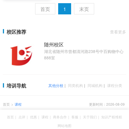
首页
1
末页
校区推荐
查看更多
随州校区
湖北省随州市曾都清河路238号中百购物中心
888室
培训导航
其他分校
|
同类机构
|
同城机构
|
课程分类
首页
>
课程
更新时间：2026-08-09
首页
|
点评
|
优惠
|
课程
|
商务合作
|
客服
|
关于我们
|
知识产权维权
网站地图