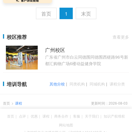
首页
1
末页
校区推荐
查看更多
广州校区
广东省广州市白云同德围同德围西槎路96号新
都汇购物广场6楼动益健身学院
培训导航
其他分校
|
同类机构
|
同城机构
|
课程分类
首页
>
课程
更新时间：2026-08-03
首页
|
点评
|
优惠
|
课程
|
商务合作
|
客服
|
关于我们
|
知识产权维权
网站地图