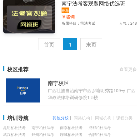
南宁法考客观题网络优选班
推荐
￥咨询
所属科目：
司法考试
人气：248
首页
1
末页
校区推荐
查看更多
南宁校区
广西壮族自治南宁市西乡塘明秀路109号-广西
华政法律培训研修院1-5楼
培训导航
其他分校
|
同类机构
|
同城机构
|
课程分类
昆明柏杜法考
南宁柏杜法考
南京柏杜法考
成都柏杜法考
武汉柏杜法考
郑州柏杜法考
聊城柏杜法考
合肥柏杜法考