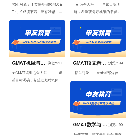
培训课程
色VIP课程
招生对象： 1.英语基础较弱,CE
★ 适合人群 考试目标明
T-4、6成绩不高，没有雅思、托
确，希望获得好成绩的学员
福考试经验或者成绩不理想的学
★ 师资力量 申友新托福
员 2.希望在指导下短...
课程由业内享有盛...
GMAT机经与冲
GMAT语文精讲
浏览:211
浏览:189
刺强化课程
课程
★GMAT培训适合人群： 考
招生对象： 1.Verbal部分较...
试目标明确，希望在短时间内通
过讲解“机经”提高复习...
GMAT数学与IR
浏览:190
培训课程
招生对象：数学基础较差,想在