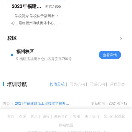
2023年福建财
浏览:1855
茂工业技术学
学校简介 学校位于福州市中
校招生简章
心，紧临福州海峡奥体中心、金
山万达广场、师大仓山学生街及
飞凤山奥体公园，交通条件便
校区
利，校园环...
福州校区
查看详情
福建省福州市仓山区齐安路756号
培训导航
其他分校
|
同类机构
|
同城机构
|
课程分类
首页
>
2021年福建财茂工业技术学校升学
更新时间：2021-07-12
班怎么报名
首页
|
点评
|
优惠
|
课程
|
商务合作
|
客服
|
关于我们
|
知识产权维权
网站地图