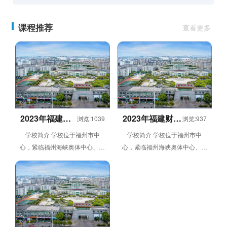
课程推荐
查看更多
2023年福建财
2023年福建财茂
浏览:1039
浏览:937
茂工业技术学
工业技术学中专
学校简介 学校位于福州市中
学校简介 学校位于福州市中
校特色升本实
学历招生简章
心，紧临福州海峡奥体中心、金
心，紧临福州海峡奥体中心、金
验班
山万达广场、师大仓山学生街及
山万达广场、师大仓山学生街及
飞凤山奥体公园，交通条件便
飞凤山奥体公园，交通条件便
利，校园环...
利，校园环...