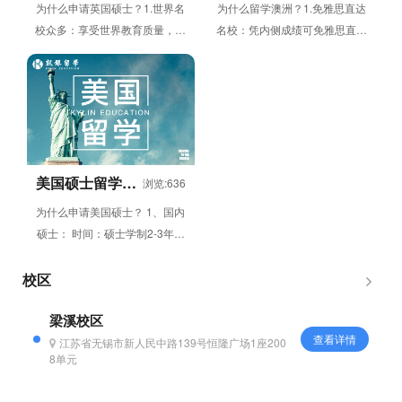
为什么申请英国硕士？1.世界名
为什么留学澳洲？1.免雅思直达
校众多：享受世界教育质量，可
名校：凭内侧成绩可免雅思直接
进入牛津、剑桥、伦敦政经、帝
申请澳洲八大等世界名校；2.留
国理工等世界名校。2.世界名校
学成本降低：澳币汇率持续走
众多...
低，澳...
美国硕士留学申
浏览:636
请项目
为什么申请美国硕士？ 1、国内
硕士： 时间：硕士学制2-3年，
以3年较多； 录取条件：以入学
考试分数为准，标准单一； 学...
校区
梁溪校区
查看详情
江苏省无锡市新人民中路139号恒隆广场1座200
8单元