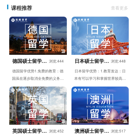
课程推荐
查看更多
德国硕士留学申
日本硕士留学申
浏览:444
浏览:448
请项目
请项目
德国留学优势1.免费的教育：德
日本留学优势：1.教育发达：日
国虽在逐步取消全免费的义务教
本有可以学习和掌握世界较高水
育，但很多联邦州仍在延续提供
准的技术与知识的环境。大学师
免费的教育。2.就业前景光明：
资雄厚，理念当先，学历国际公
德国...
认。2...
英国硕士留学申
澳洲硕士留学申
浏览:452
浏览:517
请项目
请项目