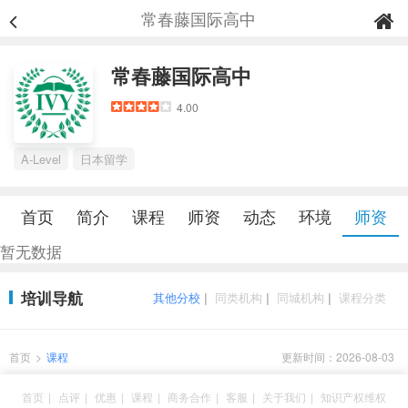
常春藤国际高中
常春藤国际高中
4.00
A-Level
日本留学
首页
简介
课程
师资
动态
环境
师资
暂无数据
培训导航
其他分校
|
同类机构
|
同城机构
|
课程分类
首页
>
课程
更新时间：2026-08-03
首页
|
点评
|
优惠
|
课程
|
商务合作
|
客服
|
关于我们
|
知识产权维权