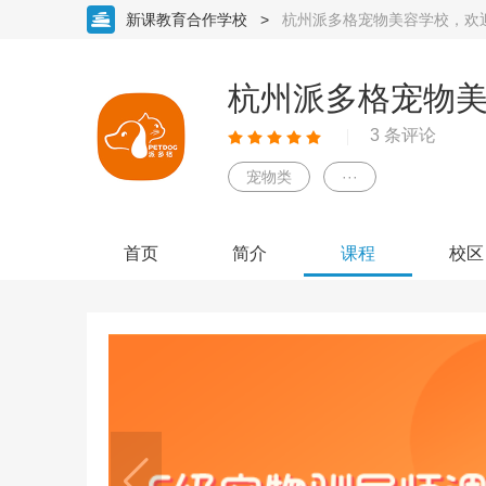
新课教育合作学校
>
杭州派多格宠物美容学校，欢
杭州派多格宠物
3 条评论
宠物类
···
首页
简介
课程
校区