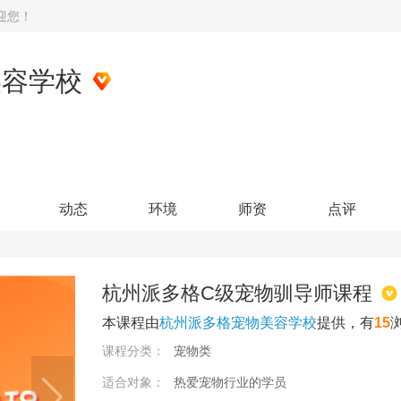
迎您！
美容学校
动态
环境
师资
点评
杭州派多格C级宠物驯导师课程
本课程由
杭州派多格宠物美容学校
提供，有
15
课程分类：
宠物类
适合对象：
热爱宠物行业的学员