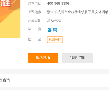
咨询电话：
400-968-9396
上课地点：
浙江省杭州市余杭径山镇将军路文体活动
开班日期：
滚动开班
学 费：
咨 询
校 区：
杭州校区
报名试听
我要咨询
程咨询