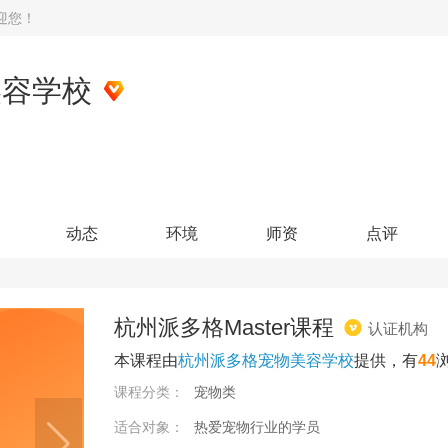
迎您！
美容学校
动态
环境
师资
点评
杭州派多格Master课程
认证机构
本课程由
杭州派多格宠物美容学校
提供，有
44
课程分类：
宠物类
适合对象：
热爱宠物行业的学员