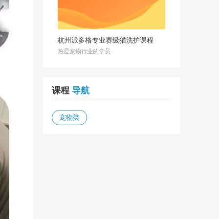
杭州派多格专业赛级猫洗护课程
热爱宠物行业的学员
课程
导航
宠物类