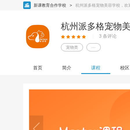
新课教育合作学校
>
杭州派多格宠物美容学校，欢
杭州派多格宠物
3 条评论
宠物类
···
首页
简介
课程
校区