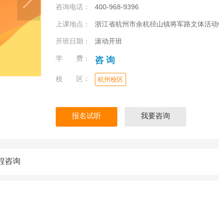
咨询电话：
400-968-9396
上课地点：
浙江省杭州市余杭径山镇将军路文体活动
开班日期：
滚动开班
学 费：
咨 询
校 区：
杭州校区
报名试听
我要咨询
程咨询