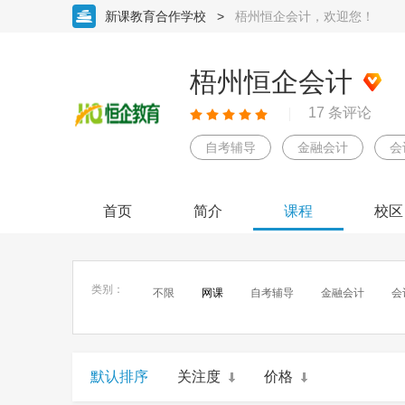
新课教育合作学校
>
梧州恒企会计，欢迎您！
梧州恒企会计
17 条评论
自考辅导
金融会计
会
首页
简介
课程
校区
类别：
不限
网课
自考辅导
金融会计
会
默认排序
关注度
价格