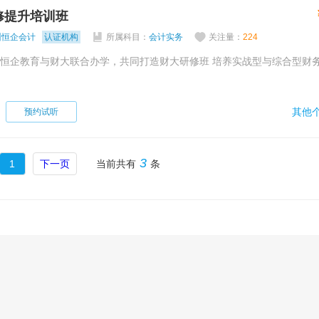
修提升培训班
州恒企会计
认证机构
所属科目：
会计实务
关注量：
224
其他个
预约试听
3
1
下一页
当前共有
条