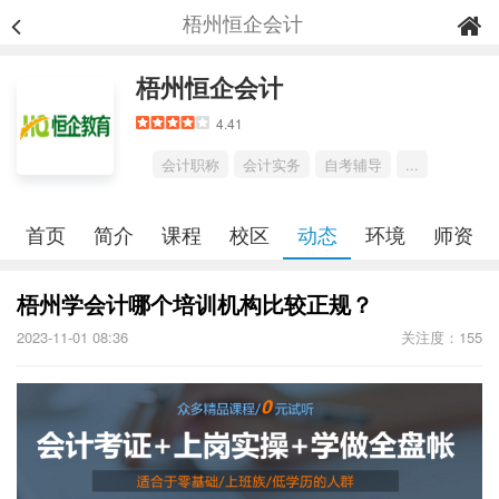
梧州恒企会计
梧州恒企会计
4.41
会计职称
会计实务
自考辅导
...
首页
简介
课程
校区
动态
环境
师资
梧州学会计哪个培训机构比较正规？
2023-11-01 08:36
关注度：155