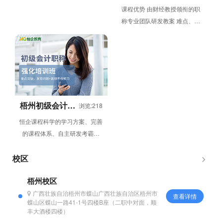
岗培训班
课程优势 由财经教授领衔的职
称专业团队研发教案 难点、考
点详尽规划，知识点尽在掌握
准确圈划考点，特别适合零基...
梧州初级会计职
浏览:218
称强化培训班
恒企课程科学的学习方案、完善
的课程体系、自主研发考霸教
材，本课程主要讲解初级会计职
称的两门课—&...
校区
梧州校区
广西壮族自治梧州市蝶山广西壮族自治区梧州市
查看详情
蝶山区蝶山一路41-1号四楼B座（二职中对面，顺
丰大酒楼四楼）