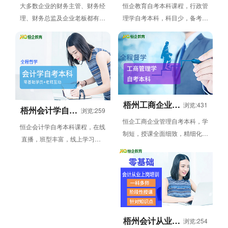
大多数企业的财务主管、财务经
恒企教育自考本科课程，行政管
理、财务总监及企业老板都有非
理学自考本科，科目少，备考更
常强的财务数据分析能力。 随
轻松。在自考中，行政是一个比
着大数据时代发展，财务人员
较好的专业。它是文学的一部
记...
分...
梧州工商企业管
浏览:431
梧州会计学自考
浏览:259
理自考本科课程
本科课程
恒企工商企业管理自考本科，学
恒企会计学自考本科课程，在线
制短，授课全面细致，精细化教
直播，班型丰富，线上学习，2
学模式，工商企业管理自考本科
年顺利取证。本课程适合大专毕
科目分为公共课和专业课，公...
业/大专在读人员。 选型设...
梧州会计从业上
浏览:254