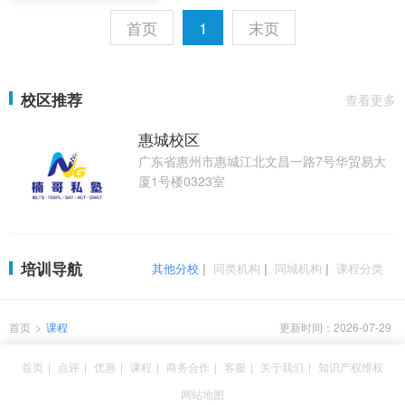
首页
1
末页
校区推荐
查看更多
惠城校区
广东省惠州市惠城江北文昌一路7号华贸易大
厦1号楼0323室
培训导航
其他分校
|
同类机构
|
同城机构
|
课程分类
首页
>
课程
更新时间：2026-07-29
首页
|
点评
|
优惠
|
课程
|
商务合作
|
客服
|
关于我们
|
知识产权维权
网站地图