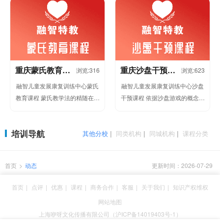
重庆蒙氏教育培
重庆沙盘干预培
浏览:316
浏览:623
训课程
训课程
融智儿童发展康复训练中心蒙氏
融智儿童发展康复训练中心沙盘
教育课程 蒙氏教学法的精随在于
干预课程 依据沙盘游戏的概念，
培养幼儿自觉主动的学习和探索
利用沙箱、沙子、沙具结合其他
精神，在蒙氏教室里，有丰富多
教具用“实际&rdq...
培训导航
彩的...
其他分校
|
同类机构
|
同城机构
|
课程分类
首页
>
动态
更新时间：2026-07-29
首页
|
点评
|
优惠
|
课程
|
商务合作
|
客服
|
关于我们
|
知识产权维权
网站地图
上海咿呀文化传播有限公司（沪ICP备14019403号-1）